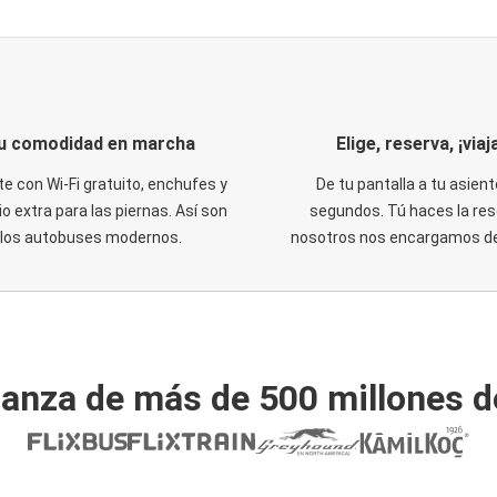
u comodidad en marcha
Elige, reserva, ¡viaja
te con Wi-Fi gratuito, enchufes y
De tu pantalla a tu asient
o extra para las piernas. Así son
segundos. Tú haces la res
los autobuses modernos.
nosotros nos encargamos del
ianza de más de 500 millones d