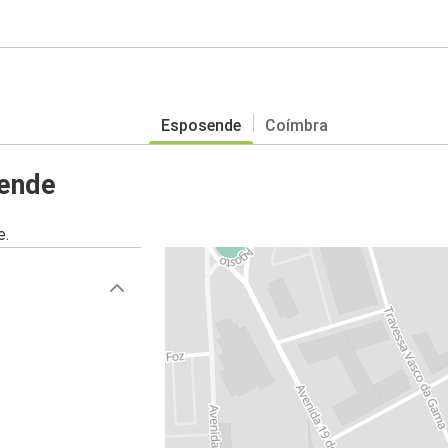
Esposende
Coímbra
sende
e.