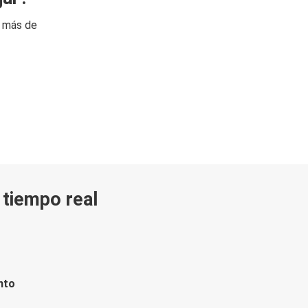
n más de
n tiempo real
nto