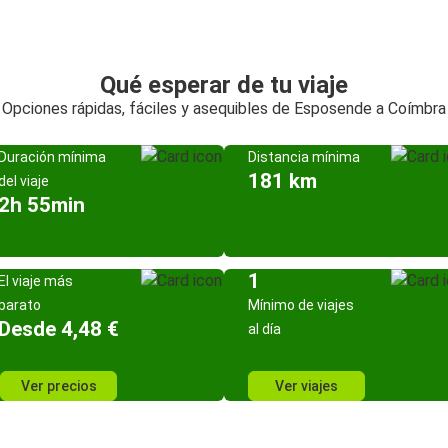
Qué esperar de tu viaje
Opciones rápidas, fáciles y asequibles de Esposende a Coímbra
Duración mínima
Distancia mínima
181 km
del viaje
2h 55min
1
El viaje más
barato
Mínimo de viajes
Desde 4,48 €
al día
Ver precios
Ver viajes