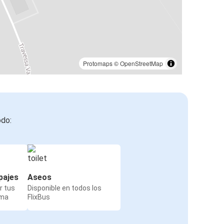
Protomaps
©
OpenStreetMap
odo:
pajes
Aseos
r tus
Disponible en todos los
rma
FlixBus