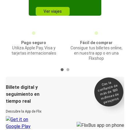
Ver viajes
Pago seguro
Fácil de comprar
Utiliza Apple Pay, Visa y
Consigue tus billetes online,
tarjetas internacionales
en nuestra app o en una
Flixshop
Con la
confianza de
Billete digital y
más de 500
seguimiento en
millones de
pasajeros
tiempo real
Descubre la App de Flix