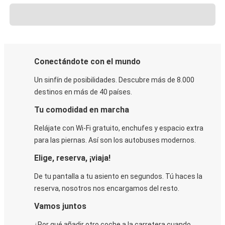
Conectándote con el mundo
Un sinfín de posibilidades. Descubre más de 8.000
destinos en más de 40 países.
Tu comodidad en marcha
Relájate con Wi-Fi gratuito, enchufes y espacio extra
para las piernas. Así son los autobuses modernos.
Elige, reserva, ¡viaja!
De tu pantalla a tu asiento en segundos. Tú haces la
reserva, nosotros nos encargamos del resto.
Vamos juntos
¿Por qué añadir otro coche a la carretera cuando