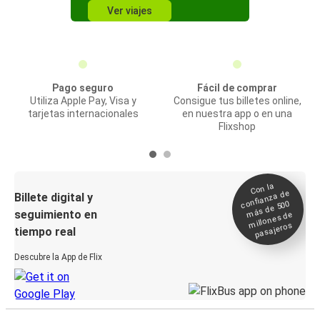
Ver viajes
Pago seguro
Fácil de comprar
Utiliza Apple Pay, Visa y
Consigue tus billetes online,
tarjetas internacionales
en nuestra app o en una
Flixshop
Con la
confianza de
Billete digital y
más de 500
seguimiento en
millones de
pasajeros
tiempo real
Descubre la App de Flix