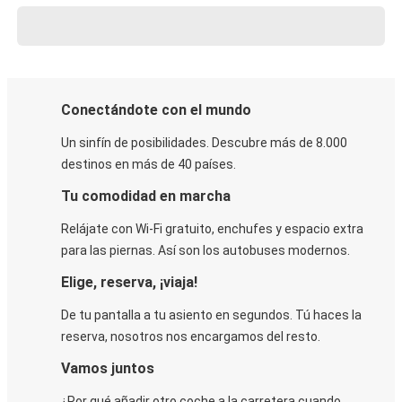
Conectándote con el mundo
Un sinfín de posibilidades. Descubre más de 8.000
destinos en más de 40 países.
Tu comodidad en marcha
Relájate con Wi-Fi gratuito, enchufes y espacio extra
para las piernas. Así son los autobuses modernos.
Elige, reserva, ¡viaja!
De tu pantalla a tu asiento en segundos. Tú haces la
reserva, nosotros nos encargamos del resto.
Vamos juntos
¿Por qué añadir otro coche a la carretera cuando