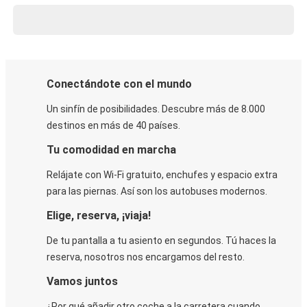
Conectándote con el mundo
Un sinfín de posibilidades. Descubre más de 8.000
destinos en más de 40 países.
Tu comodidad en marcha
Relájate con Wi-Fi gratuito, enchufes y espacio extra
para las piernas. Así son los autobuses modernos.
Elige, reserva, ¡viaja!
De tu pantalla a tu asiento en segundos. Tú haces la
reserva, nosotros nos encargamos del resto.
Vamos juntos
¿Por qué añadir otro coche a la carretera cuando