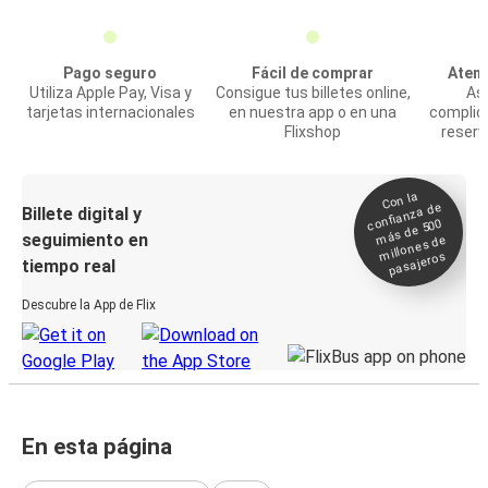
Pago seguro
Fácil de comprar
Atenc
Utiliza Apple Pay, Visa y
Consigue tus billetes online,
Asi
tarjetas internacionales
en nuestra app o en una
complic
Flixshop
reserv
Con la
confianza de
Billete digital y
más de 500
seguimiento en
millones de
pasajeros
tiempo real
Descubre la App de Flix
En esta página