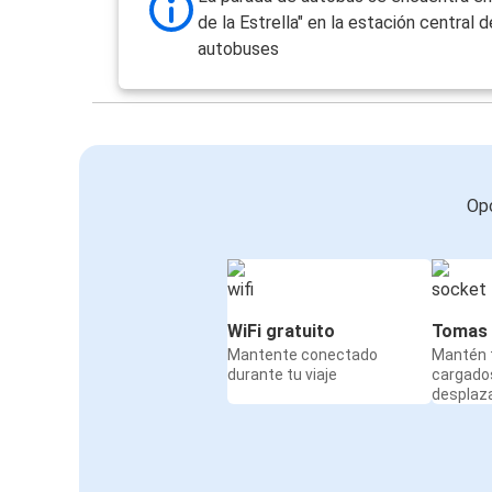
de la Estrella" en la estación central d
Estrasburgo
autobuses
Nancy
Estrasburgo
Ámsterdam
Nancy
Opc
Estrasburgo
Besanzón
Estrasburgo
WiFi gratuito
Tomas 
Mantente conectado
Mantén t
Estrasburgo
durante tu viaje
cargado
Rust (Parque Europa)
desplaz
Colonia
Estrasburgo