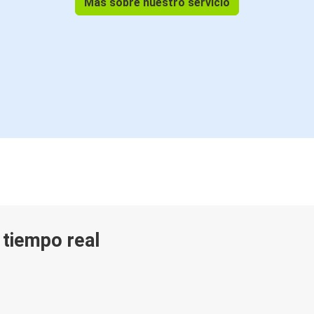
Más sobre nuestro servicio
Rust (Parque Europa)
Estrasburgo
Estrasburgo
Praga
Baden-Baden
Estrasburgo
Belfort
Estrasburgo
Grenoble
n tiempo real
Estrasburgo
Reims
Estrasburgo