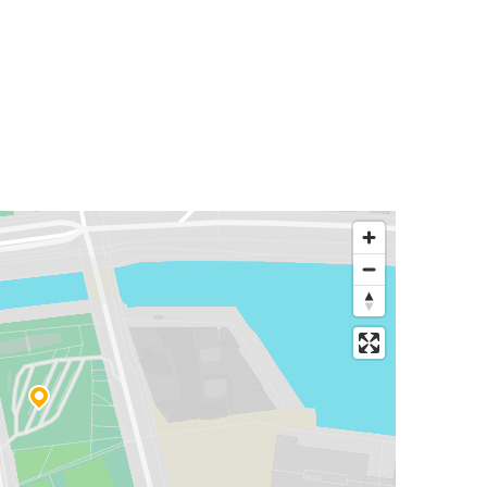
Múnich
Estrasburgo
Estrasburgo
Basilea
Aeropuerto de Fráncfort (FRA)
Estrasburgo
Aeropuerto de Basilea EuroAirport
Estrasburgo
Estrasburgo
Heidelberg
Heidelberg
Estrasburgo