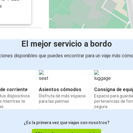
e
Estrasburgo
Berlín
Metz
Estrasburgo
El mejor servicio a bordo
Estrasburgo
iones disponibles que puedes encontrar para un viaje más cóm
Metz
Ámsterdam
Estrasburgo
de corriente
Asientos cómodos
Consigna de equi
us dispositivos
Disfruta de más espacio
Espacio para guarda
Estrasburgo
s mientras te
para las piernas
pertenencias de fo
Besanzón
as
segura
Montpellier
¿Es la primera vez que viajas con nosotros?
Estrasburgo