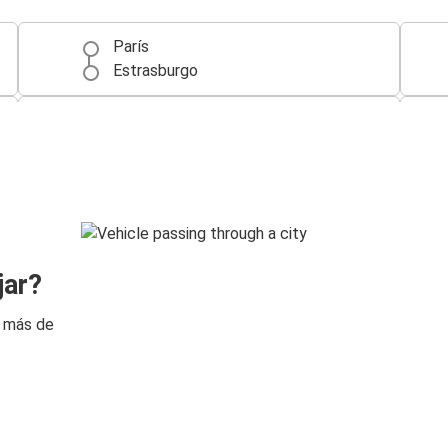
París
Estrasburgo
Karlsruhe
Estrasburgo
Estrasburgo
Bruselas
Estrasburgo
jar?
Lyon
n más de
Estrasburgo
Colmar
Milán
Estrasburgo