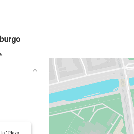
Estrasburgo
Milán
Estrasburgo
sburgo
Saarbrücken
e.
Estrasburgo
Aeropuerto de Fráncfort (FRA)
Basilea
Estrasburgo
Colmar
Estrasburgo
Estrasburgo
Marsella
la "Plaza