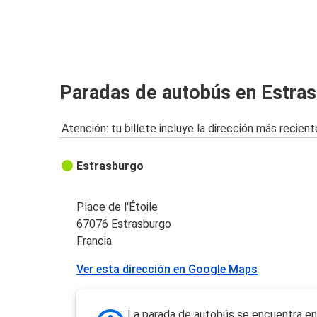
Luxemburgo
Estrasburgo
Saarbrücken
Paradas de autobús en Estra
Estrasburgo
Atención: tu billete incluye la dirección más recient
Zúrich
Estrasburgo
Estrasburgo
Estrasburgo
Múnich
Place de l'Étoile
67076 Estrasburgo
Estrasburgo
Francia
Luxemburgo
Ver esta dirección en Google Maps
Berlín
Estrasburgo
La parada de autobús se encuentra en 