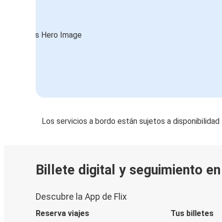
Praga
Estrasburgo
Estrasburgo
Montpellier
Estrasburgo
Barcelona
Los servicios a bordo están sujetos a disponibilidad
Estrasburgo
Burdeos
Düsseldorf
Billete digital y seguimiento e
Estrasburgo
Descubre la App de Flix
Estrasburgo
Hamburgo
Reserva viajes
Tus billetes