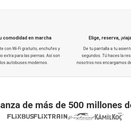
u comodidad en marcha
Elige, reserva, ¡viaja
te con Wi-Fi gratuito, enchufes y
De tu pantalla a tu asient
o extra para las piernas. Así son
segundos. Tú haces la res
los autobuses modernos.
nosotros nos encargamos del
ianza de más de 500 millones d