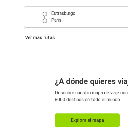
Estrasburgo
París
Estrasburgo
Ver más rutas
Stuttgart
Bruselas
Estrasburgo
Estrasburgo
¿A dónde quieres via
Fráncfort del Meno
Descubre nuestro mapa de viaje co
Friburgo (Brisgovia)
8000 destinos en todo el mundo.
Estrasburgo
Estrasburgo
Explora el mapa
Zúrich