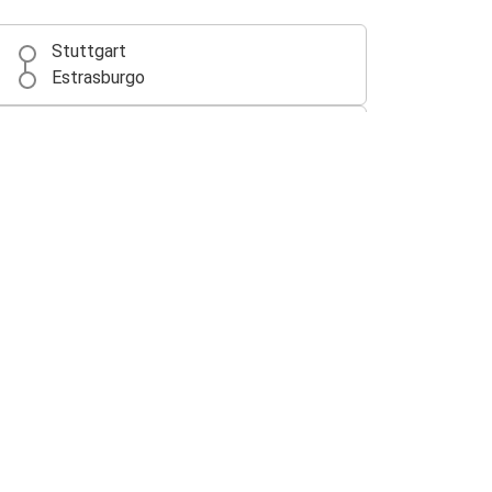
Stuttgart
Estrasburgo
Fráncfort del Meno
Estrasburgo
Estrasburgo
Karlsruhe
Lyon
Estrasburgo
Estrasburgo
Friburgo (Brisgovia)
Estrasburgo
Aeropuerto de Basilea EuroAirport