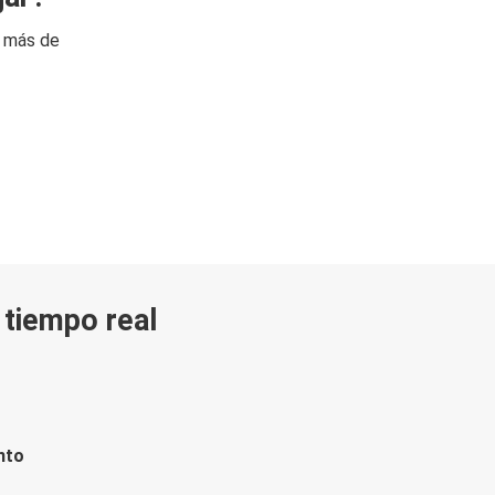
n más de
n tiempo real
nto