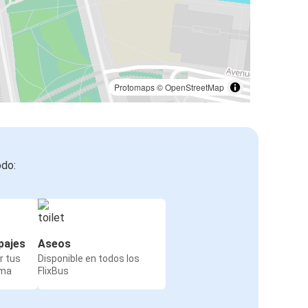
Protomaps
©
OpenStreetMap
odo:
pajes
Aseos
r tus
Disponible en todos los
rma
FlixBus