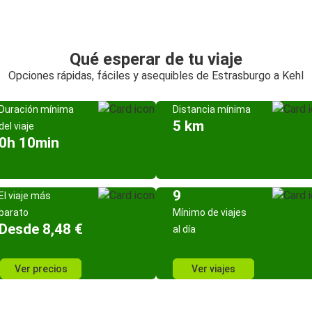
Qué esperar de tu viaje
Opciones rápidas, fáciles y asequibles de Estrasburgo a Kehl
Duración mínima
Distancia mínima
5 km
del viaje
0h 10min
9
El viaje más
barato
Mínimo de viajes
Desde 8,48 €
al día
Ver precios
Ver viajes