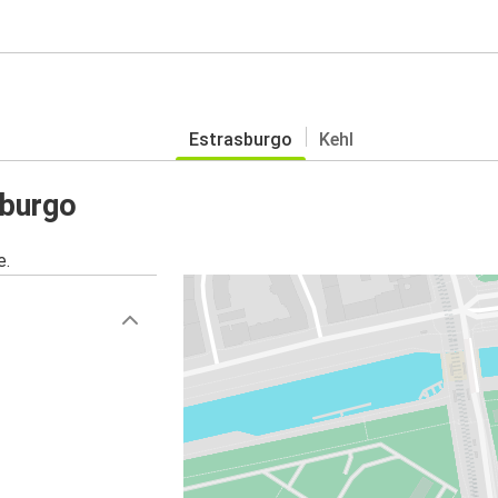
Estrasburgo
Kehl
sburgo
e.