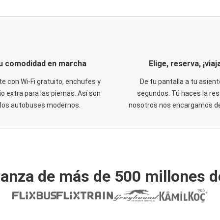
u comodidad en marcha
Elige, reserva, ¡viaja
te con Wi-Fi gratuito, enchufes y
De tu pantalla a tu asient
o extra para las piernas. Así son
segundos. Tú haces la res
los autobuses modernos.
nosotros nos encargamos del
ianza de más de 500 millones d