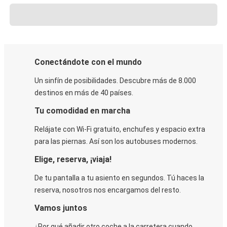
Conectándote con el mundo
Un sinfín de posibilidades. Descubre más de 8.000
destinos en más de 40 países.
Tu comodidad en marcha
Relájate con Wi-Fi gratuito, enchufes y espacio extra
para las piernas. Así son los autobuses modernos.
Elige, reserva, ¡viaja!
De tu pantalla a tu asiento en segundos. Tú haces la
reserva, nosotros nos encargamos del resto.
Vamos juntos
¿Por qué añadir otro coche a la carretera cuando