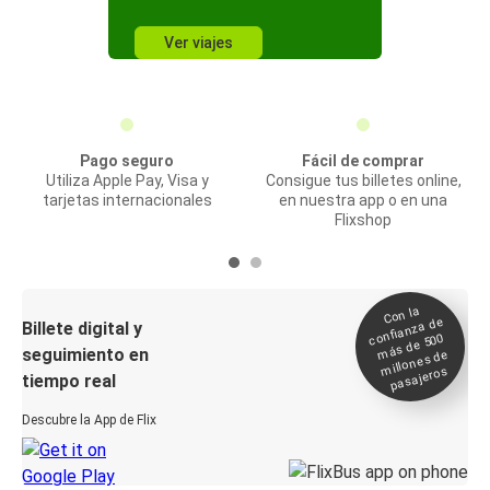
Ver viajes
Pago seguro
Fácil de comprar
Utiliza Apple Pay, Visa y
Consigue tus billetes online,
tarjetas internacionales
en nuestra app o en una
Flixshop
Con la
confianza de
Billete digital y
más de 500
seguimiento en
millones de
pasajeros
tiempo real
Descubre la App de Flix