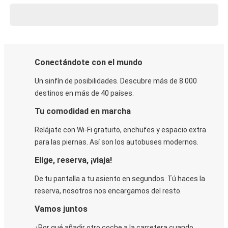
Conectándote con el mundo
Un sinfín de posibilidades. Descubre más de 8.000
destinos en más de 40 países.
Tu comodidad en marcha
Relájate con Wi-Fi gratuito, enchufes y espacio extra
para las piernas. Así son los autobuses modernos.
Elige, reserva, ¡viaja!
De tu pantalla a tu asiento en segundos. Tú haces la
reserva, nosotros nos encargamos del resto.
Vamos juntos
¿Por qué añadir otro coche a la carretera cuando