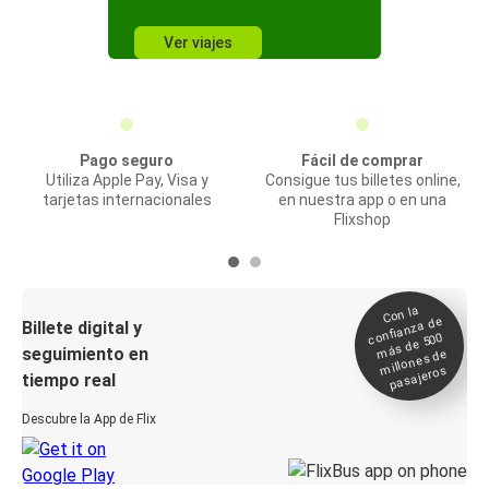
Ver viajes
Pago seguro
Fácil de comprar
Utiliza Apple Pay, Visa y
Consigue tus billetes online,
tarjetas internacionales
en nuestra app o en una
Flixshop
Con la
confianza de
Billete digital y
más de 500
seguimiento en
millones de
pasajeros
tiempo real
Descubre la App de Flix