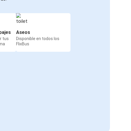
pajes
Aseos
r tus
Disponible en todos los
rma
FlixBus