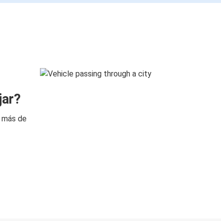
jar?
n más de