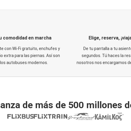
u comodidad en marcha
Elige, reserva, ¡viaja
te con Wi-Fi gratuito, enchufes y
De tu pantalla a tu asient
o extra para las piernas. Así son
segundos. Tú haces la res
los autobuses modernos.
nosotros nos encargamos del
ianza de más de 500 millones d