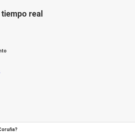
n tiempo real
nto
 Coruña?