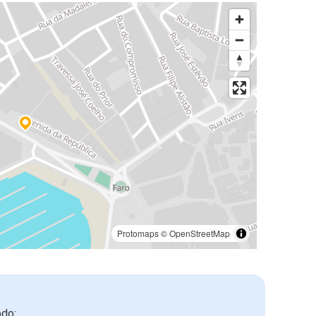
Protomaps
©
OpenStreetMap
odo: