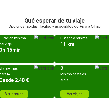
Qué esperar de tu viaje
Opciones rápidas, fáciles y asequibles de Faro a Olhão
Duración mínima
Distancia mínima
11 km
del viaje
0h 15min
2
El viaje más
barato
Mínimo de viajes
Desde 2,48 €
al día
Ver precios
Ver viajes