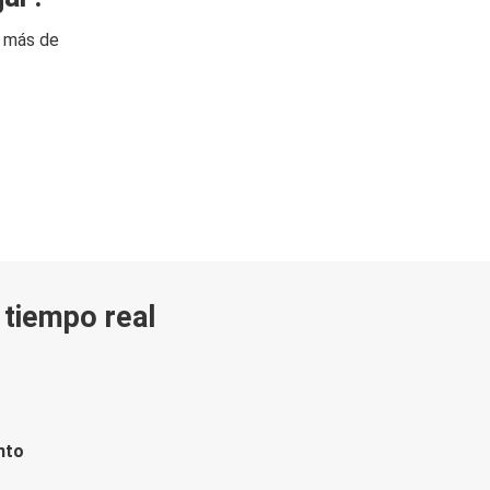
n más de
n tiempo real
nto