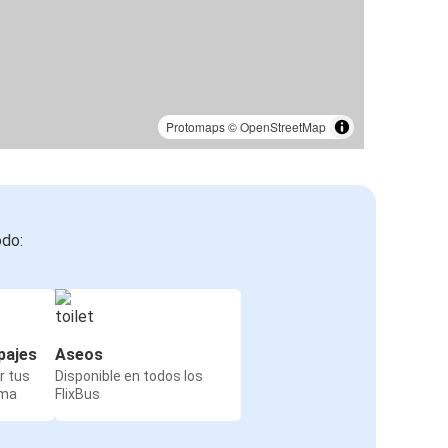
Protomaps
©
OpenStreetMap
odo:
pajes
Aseos
r tus
Disponible en todos los
rma
FlixBus