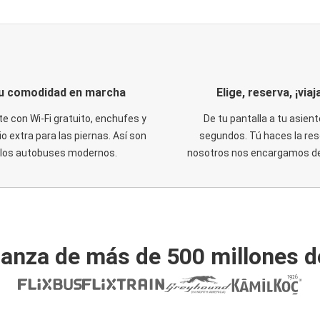
u comodidad en marcha
Elige, reserva, ¡viaja
te con Wi-Fi gratuito, enchufes y
De tu pantalla a tu asient
o extra para las piernas. Así son
segundos. Tú haces la res
los autobuses modernos.
nosotros nos encargamos del
ianza de más de 500 millones d