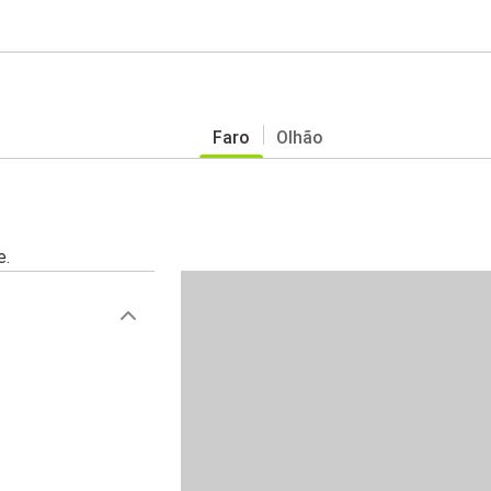
Faro
Olhão
e.