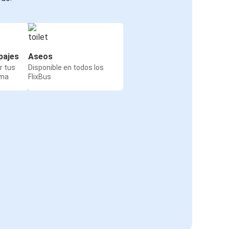
pajes
Aseos
r tus
Disponible en todos los
rma
FlixBus