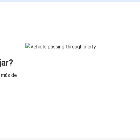
jar?
n más de