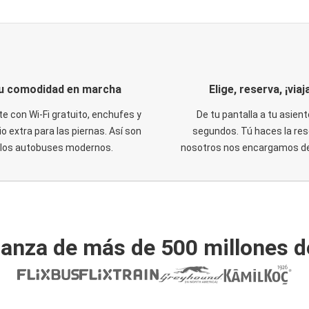
u comodidad en marcha
Elige, reserva, ¡viaja
te con Wi-Fi gratuito, enchufes y
De tu pantalla a tu asient
o extra para las piernas. Así son
segundos. Tú haces la res
los autobuses modernos.
nosotros nos encargamos del
ianza de más de 500 millones d