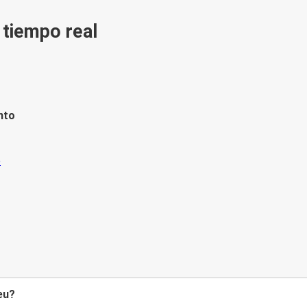
n tiempo real
nto
eu?