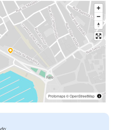
Protomaps
©
OpenStreetMap
odo: