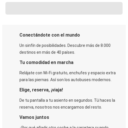
Conectándote con el mundo
Un sinfín de posibilidades. Descubre más de 8.000
destinos en más de 40 países.
Tu comodidad en marcha
Relájate con Wi-Fi gratuito, enchufes y espacio extra
para las piernas. Así son los autobuses modernos.
Elige, reserva, ¡viaja!
De tu pantalla a tu asiento en segundos. Tú haces la
reserva, nosotros nos encargamos del resto.
Vamos juntos
¿Por qué añadir otro coche a la carretera cuando