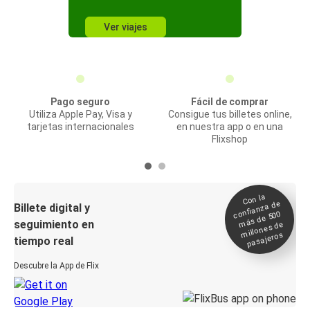
Ver viajes
Pago seguro
Fácil de comprar
Utiliza Apple Pay, Visa y
Consigue tus billetes online,
tarjetas internacionales
en nuestra app o en una
Flixshop
Con la
confianza de
Billete digital y
más de 500
seguimiento en
millones de
pasajeros
tiempo real
Descubre la App de Flix