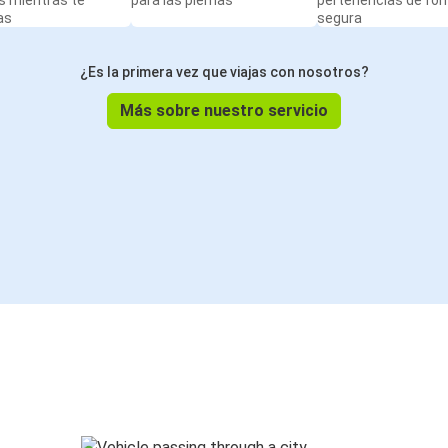
s mientras te
para las piernas
pertenencias de fo
as
segura
¿Es la primera vez que viajas con nosotros?
Más sobre nuestro servicio