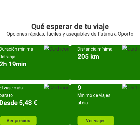
Qué esperar de tu viaje
Opciones rápidas, fáciles y asequibles de Fatima a Oporto
Duración mínima
Distancia mínima
205 km
del viaje
2h 19min
9
El viaje más
barato
Mínimo de viajes
Desde 5,48 €
al día
Ver precios
Ver viajes