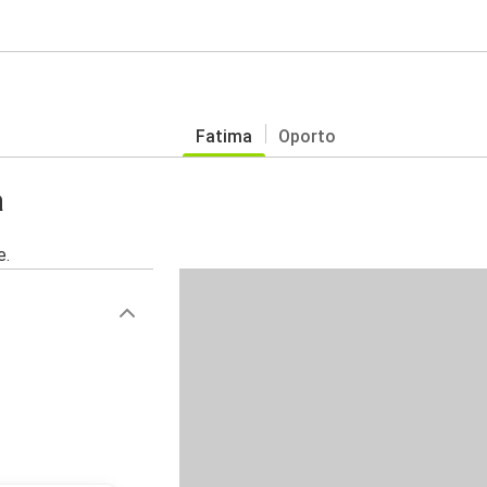
Fatima
Oporto
a
e.