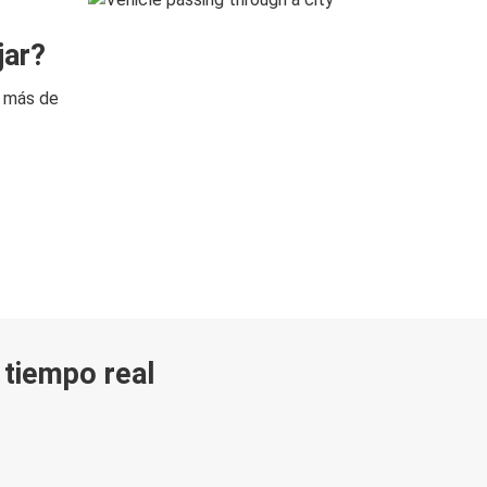
jar?
n más de
n tiempo real