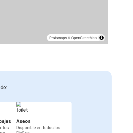
Protomaps
©
OpenStreetMap
odo:
pajes
Aseos
r tus
Disponible en todos los