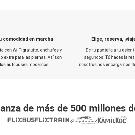
u comodidad en marcha
Elige, reserva, ¡viaja
te con Wi-Fi gratuito, enchufes y
De tu pantalla a tu asient
o extra para las piernas. Así son
segundos. Tú haces la res
los autobuses modernos.
nosotros nos encargamos del
ianza de más de 500 millones d