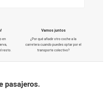
!
Vamos juntos
o en
¿Por qué añadir otro coche a la
erva,
carretera cuando puedes optar por el
 resto.
transporte colectivo?
e pasajeros.