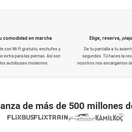
u comodidad en marcha
Elige, reserva, ¡viaja
te con Wi-Fi gratuito, enchufes y
De tu pantalla a tu asient
o extra para las piernas. Así son
segundos. Tú haces la res
los autobuses modernos.
nosotros nos encargamos del
ianza de más de 500 millones d