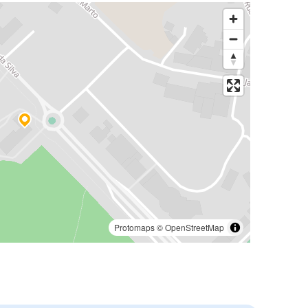
Protomaps
©
OpenStreetMap