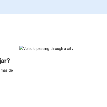
jar?
n más de