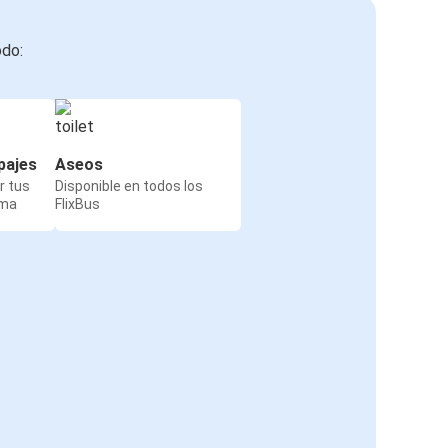
odo:
pajes
Aseos
r tus
Disponible en todos los
rma
FlixBus