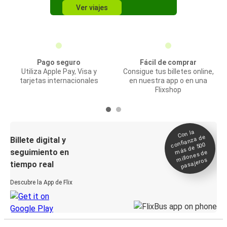
Ver viajes
Pago seguro
Fácil de comprar
Utiliza Apple Pay, Visa y
Consigue tus billetes online,
tarjetas internacionales
en nuestra app o en una
Flixshop
Con la
confianza de
Billete digital y
más de 500
seguimiento en
millones de
pasajeros
tiempo real
Descubre la App de Flix