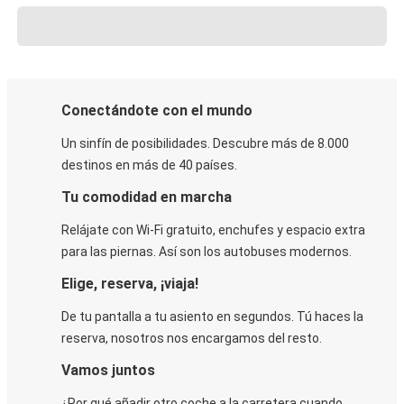
Conectándote con el mundo
Un sinfín de posibilidades. Descubre más de 8.000
destinos en más de 40 países.
Tu comodidad en marcha
Relájate con Wi-Fi gratuito, enchufes y espacio extra
para las piernas. Así son los autobuses modernos.
Elige, reserva, ¡viaja!
De tu pantalla a tu asiento en segundos. Tú haces la
reserva, nosotros nos encargamos del resto.
Vamos juntos
¿Por qué añadir otro coche a la carretera cuando