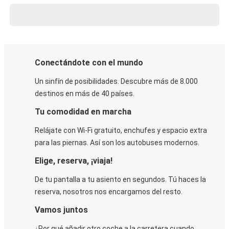
Conectándote con el mundo
Un sinfín de posibilidades. Descubre más de 8.000
destinos en más de 40 países.
Tu comodidad en marcha
Relájate con Wi-Fi gratuito, enchufes y espacio extra
para las piernas. Así son los autobuses modernos.
Elige, reserva, ¡viaja!
De tu pantalla a tu asiento en segundos. Tú haces la
reserva, nosotros nos encargamos del resto.
Vamos juntos
¿Por qué añadir otro coche a la carretera cuando