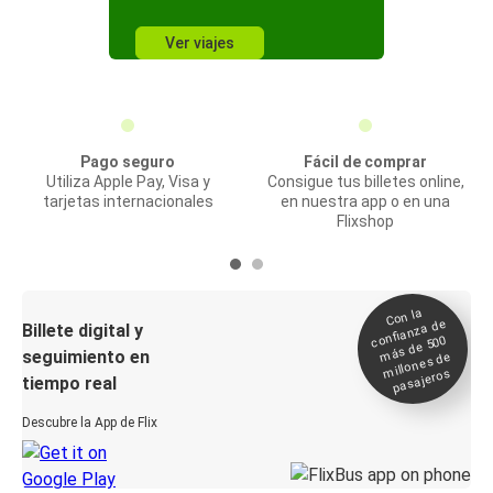
Ver viajes
Pago seguro
Fácil de comprar
Utiliza Apple Pay, Visa y
Consigue tus billetes online,
tarjetas internacionales
en nuestra app o en una
Flixshop
Con la
confianza de
Billete digital y
más de 500
seguimiento en
millones de
pasajeros
tiempo real
Descubre la App de Flix