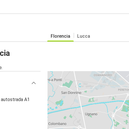
Florencia
Lucca
cia
e.
, autostrada A1