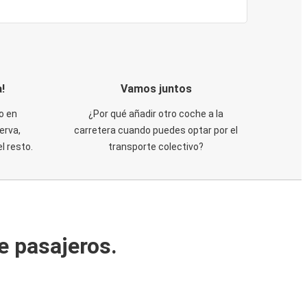
!
Vamos juntos
o en
¿Por qué añadir otro coche a la
erva,
carretera cuando puedes optar por el
 resto.
transporte colectivo?
e pasajeros.