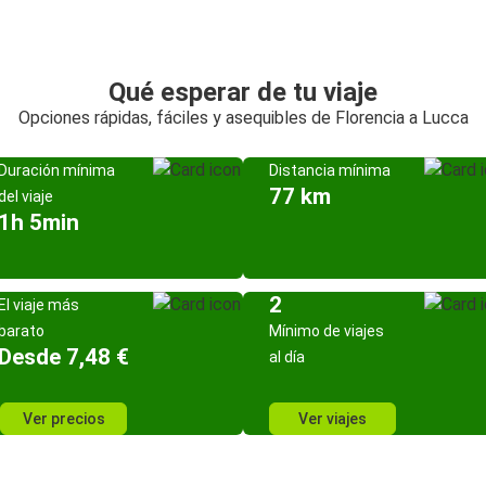
Qué esperar de tu viaje
Opciones rápidas, fáciles y asequibles de Florencia a Lucca
Duración mínima
Distancia mínima
77 km
del viaje
1h 5min
2
El viaje más
barato
Mínimo de viajes
Desde 7,48 €
al día
Ver precios
Ver viajes