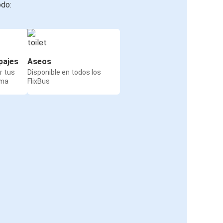
odo:
pajes
Aseos
r tus
Disponible en todos los
rma
FlixBus