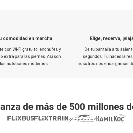
u comodidad en marcha
Elige, reserva, ¡viaja
te con Wi-Fi gratuito, enchufes y
De tu pantalla a tu asient
o extra para las piernas. Así son
segundos. Tú haces la res
los autobuses modernos.
nosotros nos encargamos del
ianza de más de 500 millones d