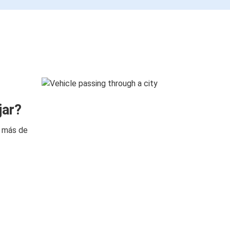
jar?
n más de