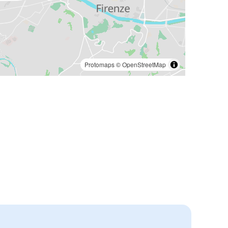
Protomaps
©
OpenStreetMap