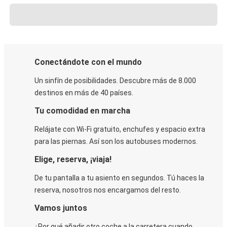
Conectándote con el mundo
Un sinfín de posibilidades. Descubre más de 8.000
destinos en más de 40 países.
Tu comodidad en marcha
Relájate con Wi-Fi gratuito, enchufes y espacio extra
para las piernas. Así son los autobuses modernos.
Elige, reserva, ¡viaja!
De tu pantalla a tu asiento en segundos. Tú haces la
reserva, nosotros nos encargamos del resto.
Vamos juntos
¿Por qué añadir otro coche a la carretera cuando