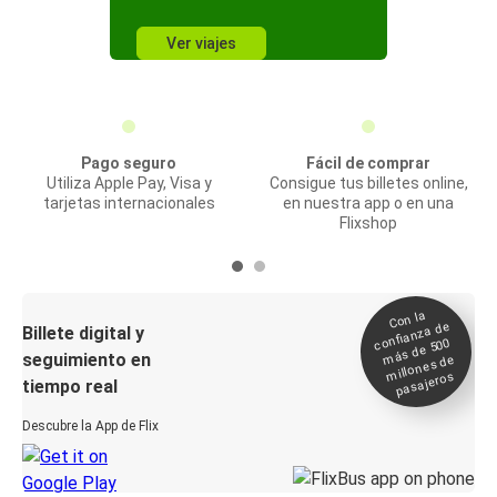
Ver viajes
Pago seguro
Fácil de comprar
Utiliza Apple Pay, Visa y
Consigue tus billetes online,
tarjetas internacionales
en nuestra app o en una
Flixshop
Con la
confianza de
Billete digital y
más de 500
seguimiento en
millones de
pasajeros
tiempo real
Descubre la App de Flix