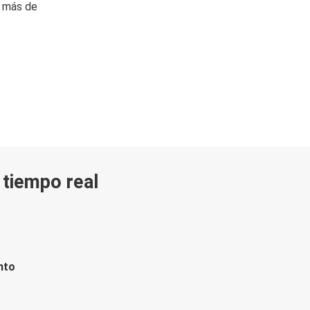
n más de
n tiempo real
nto