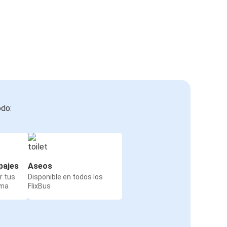
odo:
pajes
Aseos
r tus
Disponible en todos los
rma
FlixBus