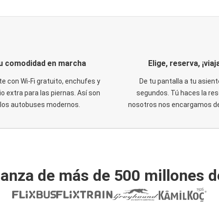
u comodidad en marcha
Elige, reserva, ¡viaja
te con Wi-Fi gratuito, enchufes y
De tu pantalla a tu asient
o extra para las piernas. Así son
segundos. Tú haces la res
los autobuses modernos.
nosotros nos encargamos del
ianza de más de 500 millones d