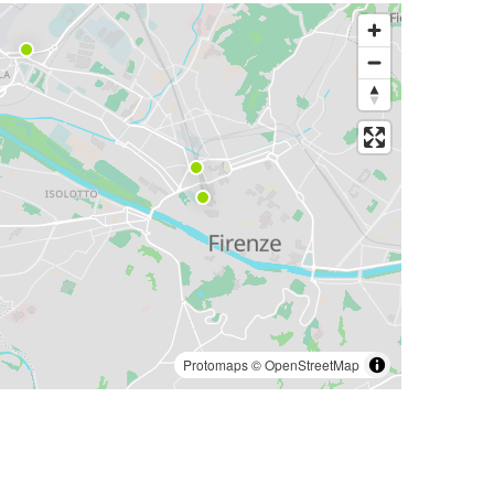
Protomaps
©
OpenStreetMap