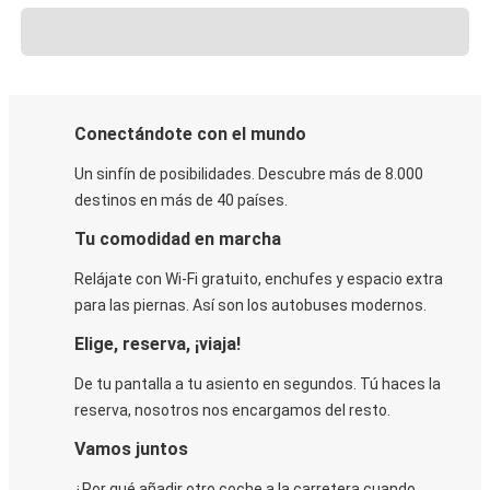
Conectándote con el mundo
Un sinfín de posibilidades. Descubre más de 8.000
destinos en más de 40 países.
Tu comodidad en marcha
Relájate con Wi-Fi gratuito, enchufes y espacio extra
para las piernas. Así son los autobuses modernos.
Elige, reserva, ¡viaja!
De tu pantalla a tu asiento en segundos. Tú haces la
reserva, nosotros nos encargamos del resto.
Vamos juntos
¿Por qué añadir otro coche a la carretera cuando