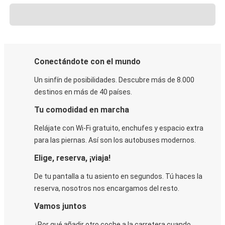
Conectándote con el mundo
Un sinfín de posibilidades. Descubre más de 8.000
destinos en más de 40 países.
Tu comodidad en marcha
Relájate con Wi-Fi gratuito, enchufes y espacio extra
para las piernas. Así son los autobuses modernos.
Elige, reserva, ¡viaja!
De tu pantalla a tu asiento en segundos. Tú haces la
reserva, nosotros nos encargamos del resto.
Vamos juntos
¿Por qué añadir otro coche a la carretera cuando