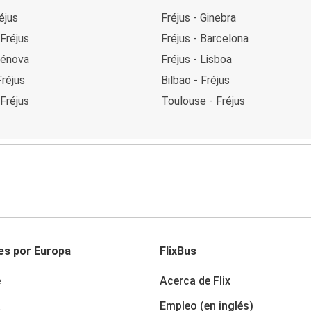
éjus
Fréjus - Ginebra
Fréjus
Fréjus - Barcelona
Génova
Fréjus - Lisboa
Fréjus
Bilbao - Fréjus
 Fréjus
Toulouse - Fréjus
es por Europa
FlixBus
e
Acerca de Flix
a
Empleo (en inglés)