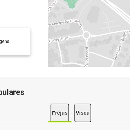
gens.
pulares
Fréjus
Viseu