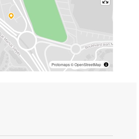
Protomaps
©
OpenStreetMap