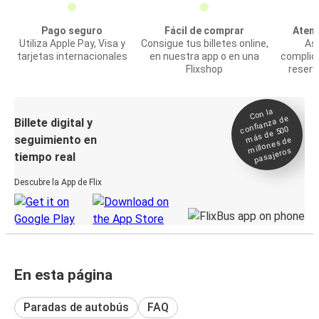
Pago seguro
Fácil de comprar
Atenc
Utiliza Apple Pay, Visa y
Consigue tus billetes online,
Asi
tarjetas internacionales
en nuestra app o en una
complic
Flixshop
reserv
Con la
confianza de
Billete digital y
más de 500
seguimiento en
millones de
pasajeros
tiempo real
Descubre la App de Flix
En esta página
Paradas de autobús
FAQ