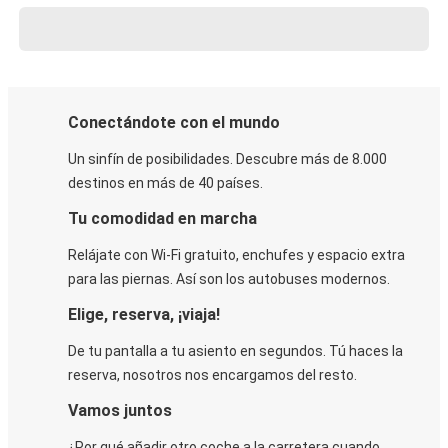
Conectándote con el mundo
Un sinfín de posibilidades. Descubre más de 8.000
destinos en más de 40 países.
Tu comodidad en marcha
Relájate con Wi-Fi gratuito, enchufes y espacio extra
para las piernas. Así son los autobuses modernos.
Elige, reserva, ¡viaja!
De tu pantalla a tu asiento en segundos. Tú haces la
reserva, nosotros nos encargamos del resto.
Vamos juntos
¿Por qué añadir otro coche a la carretera cuando