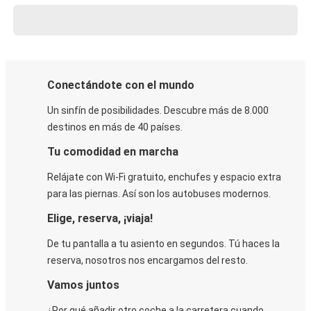
Conectándote con el mundo
Un sinfín de posibilidades. Descubre más de 8.000
destinos en más de 40 países.
Tu comodidad en marcha
Relájate con Wi-Fi gratuito, enchufes y espacio extra
para las piernas. Así son los autobuses modernos.
Elige, reserva, ¡viaja!
De tu pantalla a tu asiento en segundos. Tú haces la
reserva, nosotros nos encargamos del resto.
Vamos juntos
¿Por qué añadir otro coche a la carretera cuando