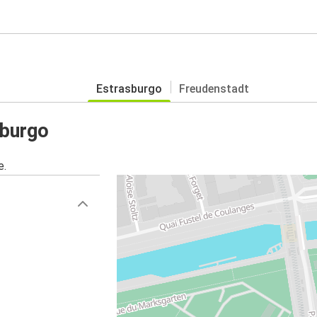
Estrasburgo
Freudenstadt
sburgo
e.