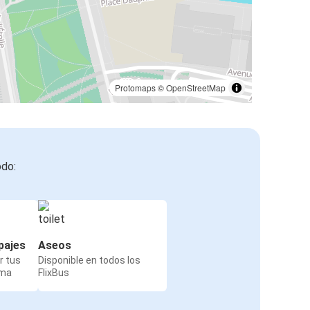
Protomaps
©
OpenStreetMap
odo:
pajes
Aseos
r tus
Disponible en todos los
rma
FlixBus