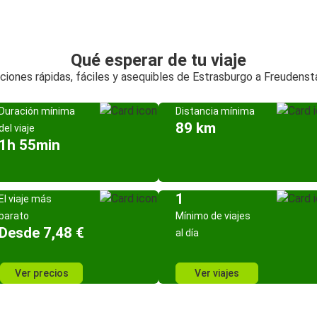
Qué esperar de tu viaje
ciones rápidas, fáciles y asequibles de Estrasburgo a Freudenst
Duración mínima
Distancia mínima
89 km
del viaje
1h 55min
1
El viaje más
barato
Mínimo de viajes
Desde 7,48 €
al día
Ver precios
Ver viajes