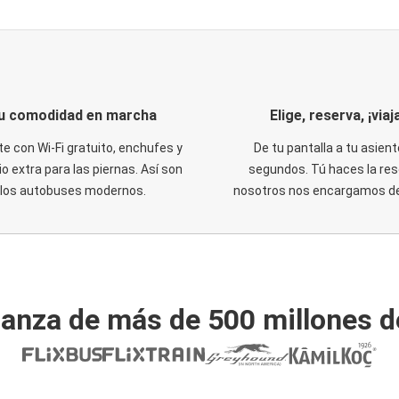
u comodidad en marcha
Elige, reserva, ¡viaja
te con Wi-Fi gratuito, enchufes y
De tu pantalla a tu asient
o extra para las piernas. Así son
segundos. Tú haces la res
los autobuses modernos.
nosotros nos encargamos del
ianza de más de 500 millones d