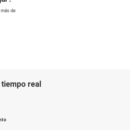
n más de
n tiempo real
nto