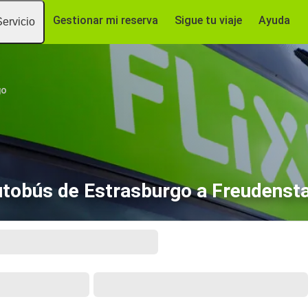
Gestionar mi reserva
Sigue tu viaje
Ayuda
Servicio
go
tobús de Estrasburgo a Freudenst