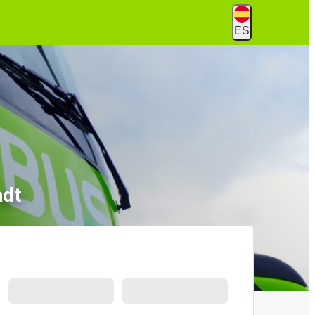
ES
adt