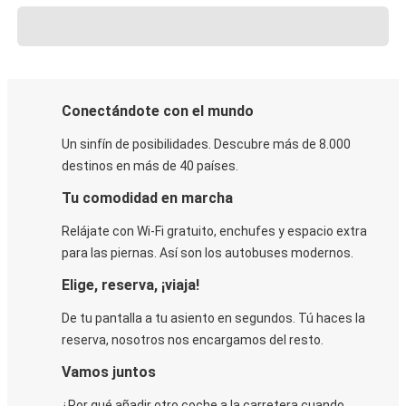
Conectándote con el mundo
Un sinfín de posibilidades. Descubre más de 8.000
destinos en más de 40 países.
Tu comodidad en marcha
Relájate con Wi-Fi gratuito, enchufes y espacio extra
para las piernas. Así son los autobuses modernos.
Elige, reserva, ¡viaja!
De tu pantalla a tu asiento en segundos. Tú haces la
reserva, nosotros nos encargamos del resto.
Vamos juntos
¿Por qué añadir otro coche a la carretera cuando