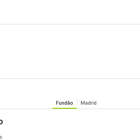
Fundão
Madrid
o
e.