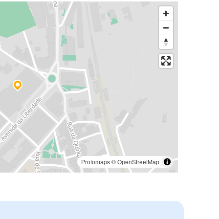
Protomaps
©
OpenStreetMap