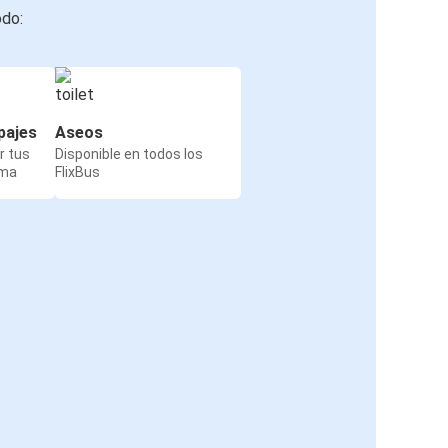
odo:
pajes
Aseos
r tus
Disponible en todos los
rma
FlixBus