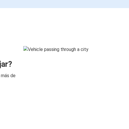
jar?
n más de