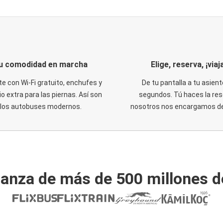
u comodidad en marcha
Elige, reserva, ¡viaja
te con Wi-Fi gratuito, enchufes y
De tu pantalla a tu asient
o extra para las piernas. Así son
segundos. Tú haces la res
los autobuses modernos.
nosotros nos encargamos del
ianza de más de 500 millones d