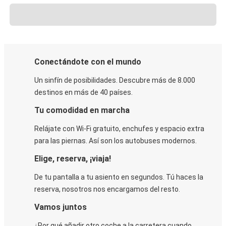
Conectándote con el mundo
Un sinfín de posibilidades. Descubre más de 8.000
destinos en más de 40 países.
Tu comodidad en marcha
Relájate con Wi-Fi gratuito, enchufes y espacio extra
para las piernas. Así son los autobuses modernos.
Elige, reserva, ¡viaja!
De tu pantalla a tu asiento en segundos. Tú haces la
reserva, nosotros nos encargamos del resto.
Vamos juntos
¿Por qué añadir otro coche a la carretera cuando