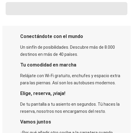
Conectándote con el mundo
Un sinfín de posibilidades. Descubre más de 8.000
destinos en más de 40 países.
Tu comodidad en marcha
Relájate con Wi-Fi gratuito, enchufes y espacio extra
para las piernas. Así son los autobuses modernos.
Elige, reserva, ¡viaja!
De tu pantalla a tu asiento en segundos. Tú haces la
reserva, nosotros nos encargamos del resto.
Vamos juntos
¿Por qué añadir otro coche a la carretera cuando