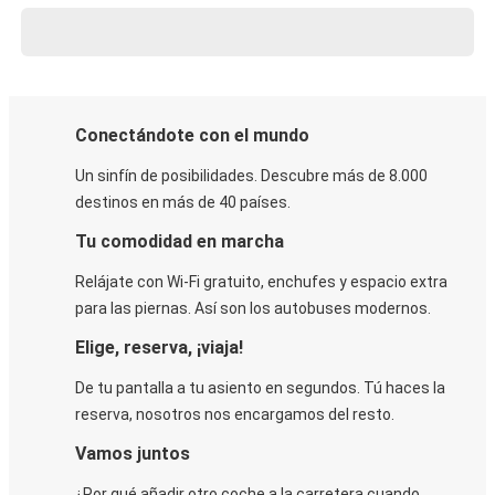
Conectándote con el mundo
Un sinfín de posibilidades. Descubre más de 8.000
destinos en más de 40 países.
Tu comodidad en marcha
Relájate con Wi-Fi gratuito, enchufes y espacio extra
para las piernas. Así son los autobuses modernos.
Elige, reserva, ¡viaja!
De tu pantalla a tu asiento en segundos. Tú haces la
reserva, nosotros nos encargamos del resto.
Vamos juntos
¿Por qué añadir otro coche a la carretera cuando