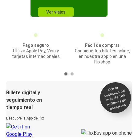
Ver viajes
Pago seguro
Fácil de comprar
Utiliza Apple Pay, Visa y
Consigue tus billetes online,
tarjetas internacionales
en nuestra app o en una
Flixshop
Con la
confianza de
Billete digital y
más de 500
seguimiento en
millones de
pasajeros
tiempo real
Descubre la App de Flix