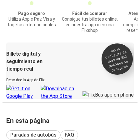
Pago seguro
Fácil de comprar
Atenc
Utiliza Apple Pay, Visa y
Consigue tus billetes online,
Asi
tarjetas internacionales
en nuestra app o en una
complic
Flixshop
reserv
Con la
confianza de
Billete digital y
más de 500
seguimiento en
millones de
pasajeros
tiempo real
Descubre la App de Flix
En esta página
Paradas de autobús
FAQ