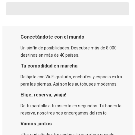
Conectándote con el mundo
Un sinfín de posibilidades. Descubre más de 8.000
destinos en más de 40 países.
Tu comodidad en marcha
Relájate con Wi-Fi gratuito, enchufes y espacio extra
para las piernas. Así son los autobuses modernos.
Elige, reserva, ¡viaja!
De tu pantalla a tu asiento en segundos. Tú haces la
reserva, nosotros nos encargamos del resto.
Vamos juntos
¿Por qué añadir otro coche a la carretera cuando