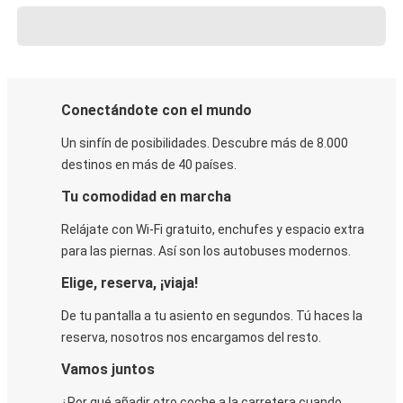
Conectándote con el mundo
Un sinfín de posibilidades. Descubre más de 8.000
destinos en más de 40 países.
Tu comodidad en marcha
Relájate con Wi-Fi gratuito, enchufes y espacio extra
para las piernas. Así son los autobuses modernos.
Elige, reserva, ¡viaja!
De tu pantalla a tu asiento en segundos. Tú haces la
reserva, nosotros nos encargamos del resto.
Vamos juntos
¿Por qué añadir otro coche a la carretera cuando