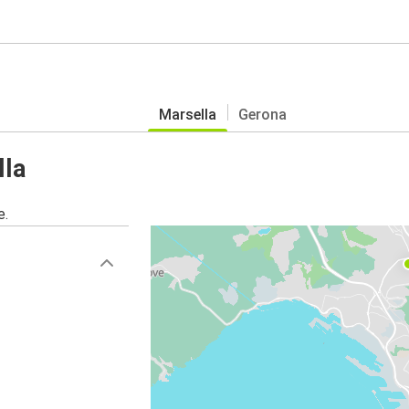
Marsella
Gerona
lla
e.