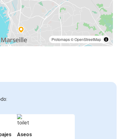
Protomaps
©
OpenStreetMap
odo:
pajes
Aseos