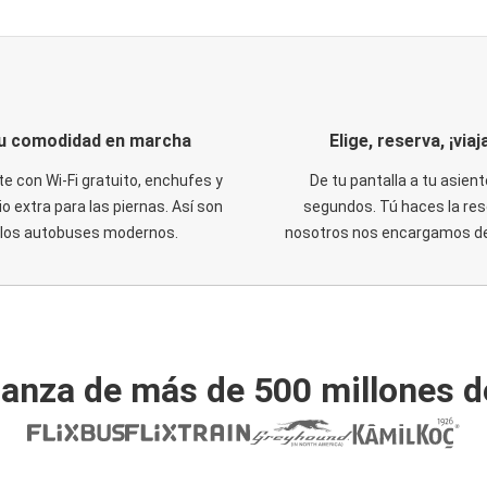
u comodidad en marcha
Elige, reserva, ¡viaja
te con Wi-Fi gratuito, enchufes y
De tu pantalla a tu asient
o extra para las piernas. Así son
segundos. Tú haces la res
los autobuses modernos.
nosotros nos encargamos del
ianza de más de 500 millones d