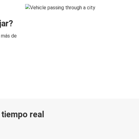
jar?
n más de
n tiempo real