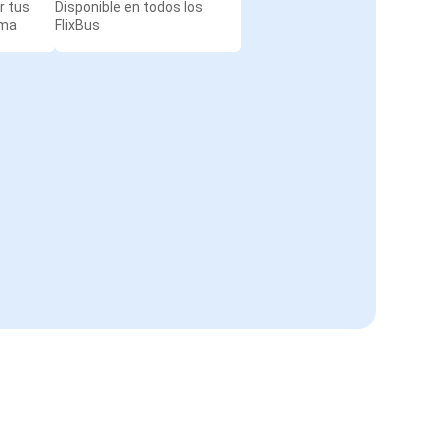
r tus
Disponible en todos los
rma
FlixBus