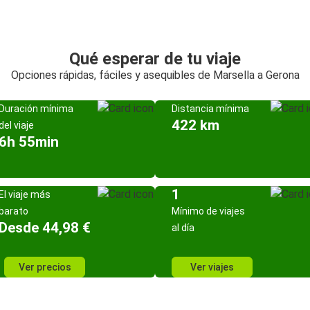
Qué esperar de tu viaje
Opciones rápidas, fáciles y asequibles de Marsella a Gerona
Duración mínima
Distancia mínima
422 km
del viaje
6h 55min
1
El viaje más
barato
Mínimo de viajes
Desde 44,98 €
al día
Ver precios
Ver viajes