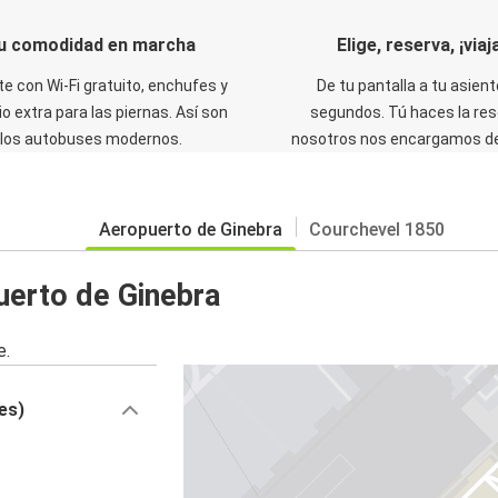
u comodidad en marcha
Elige, reserva, ¡viaja
te con Wi-Fi gratuito, enchufes y
De tu pantalla a tu asient
o extra para las piernas. Así son
segundos. Tú haces la res
los autobuses modernos.
nosotros nos encargamos del
Aeropuerto de Ginebra
Courchevel 1850
uerto de Ginebra
e.
es)