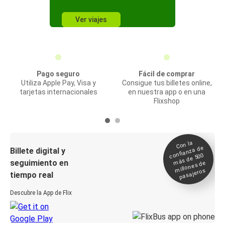
Ver viajes
Pago seguro
Fácil de comprar
Utiliza Apple Pay, Visa y
Consigue tus billetes online,
tarjetas internacionales
en nuestra app o en una
Flixshop
Con la
confianza de
Billete digital y
más de 500
seguimiento en
millones de
pasajeros
tiempo real
Descubre la App de Flix