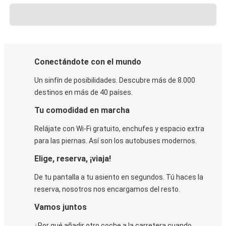
Conectándote con el mundo
Un sinfín de posibilidades. Descubre más de 8.000
destinos en más de 40 países.
Tu comodidad en marcha
Relájate con Wi-Fi gratuito, enchufes y espacio extra
para las piernas. Así son los autobuses modernos.
Elige, reserva, ¡viaja!
De tu pantalla a tu asiento en segundos. Tú haces la
reserva, nosotros nos encargamos del resto.
Vamos juntos
¿Por qué añadir otro coche a la carretera cuando