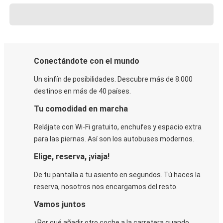
Conectándote con el mundo
Un sinfín de posibilidades. Descubre más de 8.000
destinos en más de 40 países.
Tu comodidad en marcha
Relájate con Wi-Fi gratuito, enchufes y espacio extra
para las piernas. Así son los autobuses modernos.
Elige, reserva, ¡viaja!
De tu pantalla a tu asiento en segundos. Tú haces la
reserva, nosotros nos encargamos del resto.
Vamos juntos
¿Por qué añadir otro coche a la carretera cuando