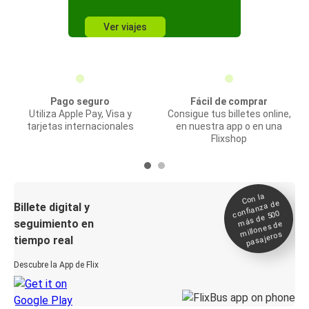
Ver viajes
Pago seguro
Fácil de comprar
Utiliza Apple Pay, Visa y
Consigue tus billetes online,
tarjetas internacionales
en nuestra app o en una
Flixshop
Con la
confianza de
Billete digital y
más de 500
seguimiento en
millones de
pasajeros
tiempo real
Descubre la App de Flix