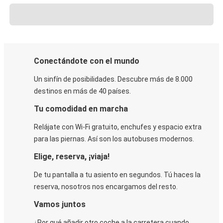
Conectándote con el mundo
Un sinfín de posibilidades. Descubre más de 8.000
destinos en más de 40 países.
Tu comodidad en marcha
Relájate con Wi-Fi gratuito, enchufes y espacio extra
para las piernas. Así son los autobuses modernos.
Elige, reserva, ¡viaja!
De tu pantalla a tu asiento en segundos. Tú haces la
reserva, nosotros nos encargamos del resto.
Vamos juntos
¿Por qué añadir otro coche a la carretera cuando