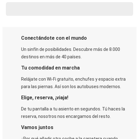
Conectándote con el mundo
Un sinfín de posibilidades. Descubre más de 8.000
destinos en más de 40 países.
Tu comodidad en marcha
Relájate con Wi-Fi gratuito, enchufes y espacio extra
para las piernas. Así son los autobuses modernos.
Elige, reserva, ¡viaja!
De tu pantalla a tu asiento en segundos. Tú haces la
reserva, nosotros nos encargamos del resto.
Vamos juntos
¿Por qué añadir otro coche a la carretera cuando