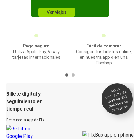
Ver viajes
Pago seguro
Fácil de comprar
Utiliza Apple Pay, Visa y
Consigue tus billetes online,
tarjetas internacionales
en nuestra app o en una
Flixshop
Con la
confianza de
Billete digital y
más de 500
seguimiento en
millones de
pasajeros
tiempo real
Descubre la App de Flix