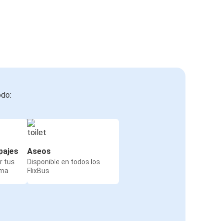
odo:
pajes
Aseos
r tus
Disponible en todos los
rma
FlixBus