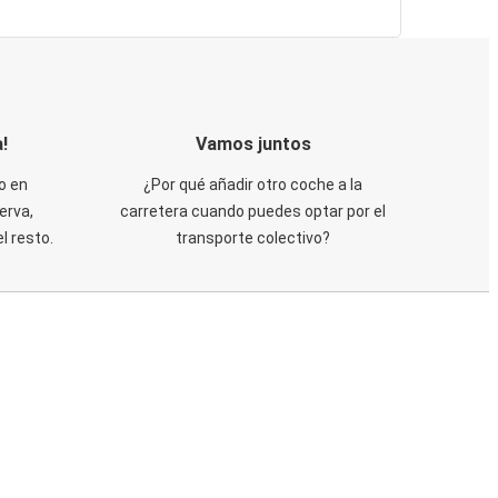
!
Vamos juntos
o en
¿Por qué añadir otro coche a la
erva,
carretera cuando puedes optar por el
 resto.
transporte colectivo?