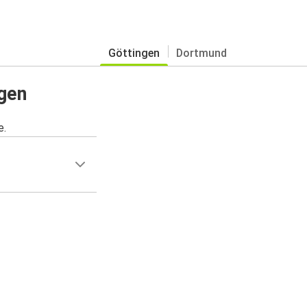
Göttingen
Dortmund
gen
e.