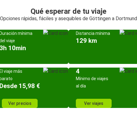
Qué esperar de tu viaje
Opciones rápidas, fáciles y asequibles de Göttingen a Dortmund
Duración mínima
Distancia mínima
129 km
del viaje
3h 10min
4
El viaje más
barato
Mínimo de viajes
Desde 15,98 €
al día
Ver precios
Ver viajes