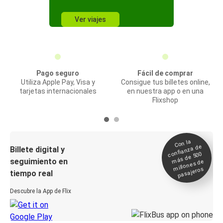
Ver viajes
Pago seguro
Fácil de comprar
Utiliza Apple Pay, Visa y
Consigue tus billetes online,
tarjetas internacionales
en nuestra app o en una
Flixshop
Con la
confianza de
Billete digital y
más de 500
seguimiento en
millones de
pasajeros
tiempo real
Descubre la App de Flix