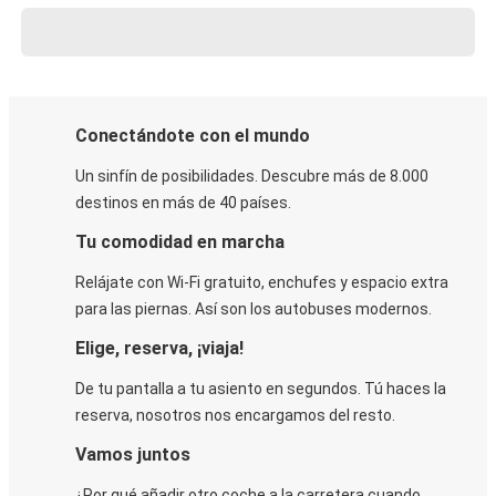
Conectándote con el mundo
Un sinfín de posibilidades. Descubre más de 8.000
destinos en más de 40 países.
Tu comodidad en marcha
Relájate con Wi-Fi gratuito, enchufes y espacio extra
para las piernas. Así son los autobuses modernos.
Elige, reserva, ¡viaja!
De tu pantalla a tu asiento en segundos. Tú haces la
reserva, nosotros nos encargamos del resto.
Vamos juntos
¿Por qué añadir otro coche a la carretera cuando