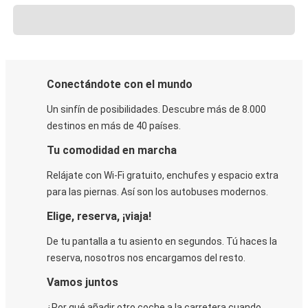
Conectándote con el mundo
Un sinfín de posibilidades. Descubre más de 8.000
destinos en más de 40 países.
Tu comodidad en marcha
Relájate con Wi-Fi gratuito, enchufes y espacio extra
para las piernas. Así son los autobuses modernos.
Elige, reserva, ¡viaja!
De tu pantalla a tu asiento en segundos. Tú haces la
reserva, nosotros nos encargamos del resto.
Vamos juntos
¿Por qué añadir otro coche a la carretera cuando