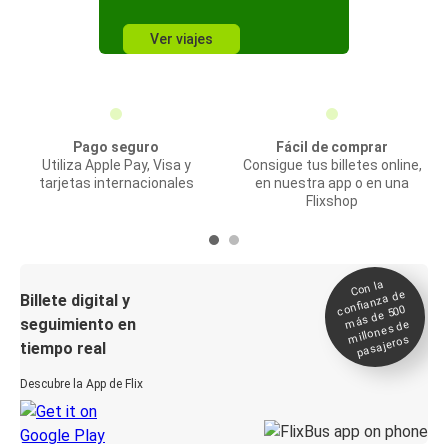
Ver viajes
Pago seguro
Fácil de comprar
Utiliza Apple Pay, Visa y
Consigue tus billetes online,
tarjetas internacionales
en nuestra app o en una
Flixshop
Con la
confianza de
Billete digital y
más de 500
seguimiento en
millones de
pasajeros
tiempo real
Descubre la App de Flix