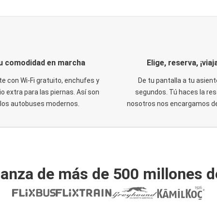
u comodidad en marcha
Elige, reserva, ¡viaja
te con Wi-Fi gratuito, enchufes y
De tu pantalla a tu asient
o extra para las piernas. Así son
segundos. Tú haces la res
los autobuses modernos.
nosotros nos encargamos del
ianza de más de 500 millones d