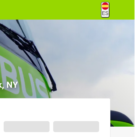
ES
k, NY