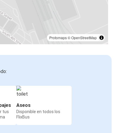
Protomaps
©
OpenStreetMap
odo:
pajes
Aseos
r tus
Disponible en todos los
rma
FlixBus