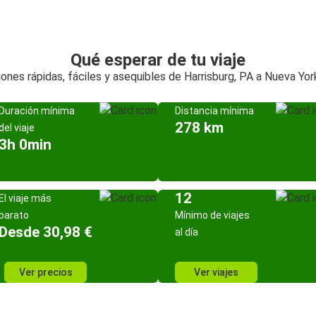
Qué esperar de tu viaje
ones rápidas, fáciles y asequibles de Harrisburg, PA a Nueva Yor
Duración mínima
Distancia mínima
278 km
del viaje
3h 0min
12
El viaje más
barato
Mínimo de viajes
Desde 30,98 €
al día
Ver precios
Ver viajes