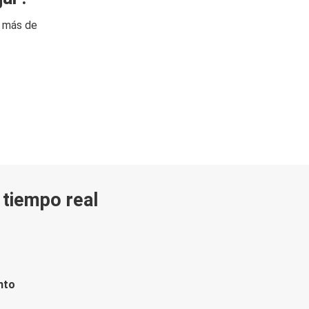
n más de
n tiempo real
nto