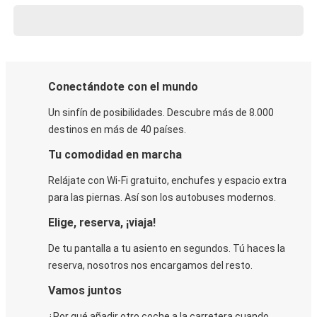
Conectándote con el mundo
Un sinfín de posibilidades. Descubre más de 8.000
destinos en más de 40 países.
Tu comodidad en marcha
Relájate con Wi-Fi gratuito, enchufes y espacio extra
para las piernas. Así son los autobuses modernos.
Elige, reserva, ¡viaja!
De tu pantalla a tu asiento en segundos. Tú haces la
reserva, nosotros nos encargamos del resto.
Vamos juntos
¿Por qué añadir otro coche a la carretera cuando