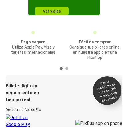
Ver viajes
Pago seguro
Fácil de comprar
Utiliza Apple Pay, Visa y
Consigue tus billetes online,
tarjetas internacionales
en nuestra app o en una
Flixshop
Con la
confianza de
Billete digital y
más de 500
seguimiento en
millones de
pasajeros
tiempo real
Descubre la App de Flix