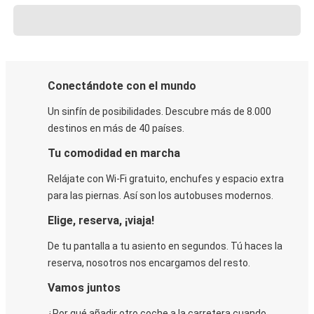
Conectándote con el mundo
Un sinfín de posibilidades. Descubre más de 8.000
destinos en más de 40 países.
Tu comodidad en marcha
Relájate con Wi-Fi gratuito, enchufes y espacio extra
para las piernas. Así son los autobuses modernos.
Elige, reserva, ¡viaja!
De tu pantalla a tu asiento en segundos. Tú haces la
reserva, nosotros nos encargamos del resto.
Vamos juntos
¿Por qué añadir otro coche a la carretera cuando