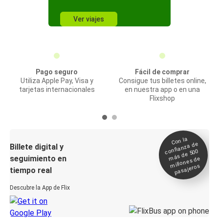
Ver viajes
Pago seguro
Fácil de comprar
Utiliza Apple Pay, Visa y
Consigue tus billetes online,
tarjetas internacionales
en nuestra app o en una
Flixshop
Con la
confianza de
Billete digital y
más de 500
seguimiento en
millones de
pasajeros
tiempo real
Descubre la App de Flix