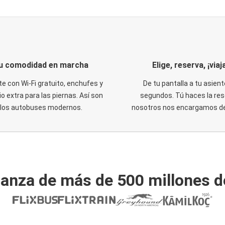
u comodidad en marcha
Elige, reserva, ¡viaja
te con Wi-Fi gratuito, enchufes y
De tu pantalla a tu asient
o extra para las piernas. Así son
segundos. Tú haces la res
los autobuses modernos.
nosotros nos encargamos del
ianza de más de 500 millones d