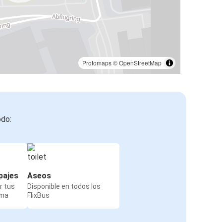
Protomaps
©
OpenStreetMap
odo:
pajes
Aseos
r tus
Disponible en todos los
rma
FlixBus