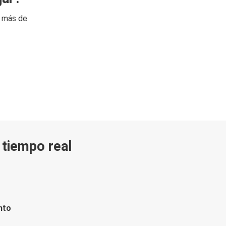
n más de
n tiempo real
nto