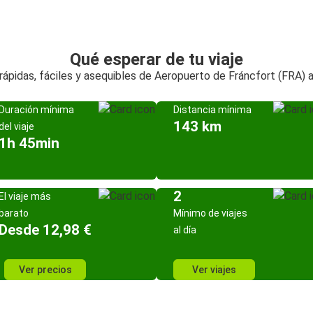
Qué esperar de tu viaje
rápidas, fáciles y asequibles de Aeropuerto de Fráncfort (FRA) a
Duración mínima
Distancia mínima
143 km
del viaje
1h 45min
2
El viaje más
barato
Mínimo de viajes
Desde 12,98 €
al día
Ver precios
Ver viajes