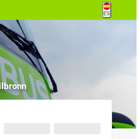
ES
ilbronn