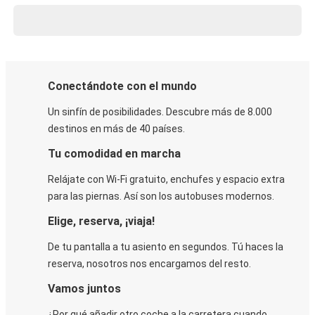
Conectándote con el mundo
Un sinfín de posibilidades. Descubre más de 8.000
destinos en más de 40 países.
Tu comodidad en marcha
Relájate con Wi-Fi gratuito, enchufes y espacio extra
para las piernas. Así son los autobuses modernos.
Elige, reserva, ¡viaja!
De tu pantalla a tu asiento en segundos. Tú haces la
reserva, nosotros nos encargamos del resto.
Vamos juntos
¿Por qué añadir otro coche a la carretera cuando