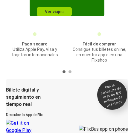
Ver viajes
Pago seguro
Fácil de comprar
Utiliza Apple Pay, Visa y
Consigue tus billetes online,
tarjetas internacionales
en nuestra app o en una
Flixshop
Con la
confianza de
Billete digital y
más de 500
seguimiento en
millones de
pasajeros
tiempo real
Descubre la App de Flix