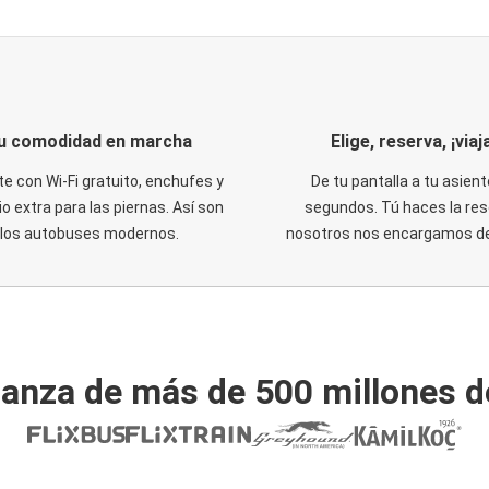
u comodidad en marcha
Elige, reserva, ¡viaja
te con Wi-Fi gratuito, enchufes y
De tu pantalla a tu asient
o extra para las piernas. Así son
segundos. Tú haces la res
los autobuses modernos.
nosotros nos encargamos del
ianza de más de 500 millones d