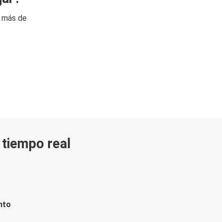
n más de
n tiempo real
nto