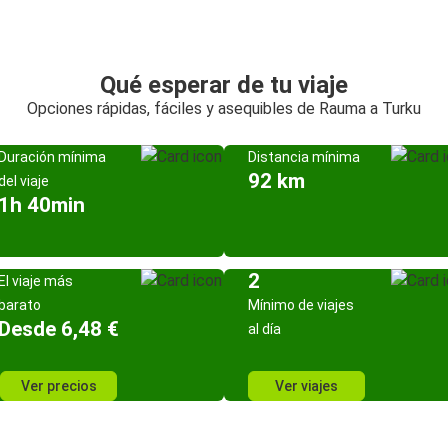
Qué esperar de tu viaje
Opciones rápidas, fáciles y asequibles de Rauma a Turku
Duración mínima
Distancia mínima
92 km
del viaje
1h 40min
2
El viaje más
barato
Mínimo de viajes
Desde 6,48 €
al día
Ver precios
Ver viajes