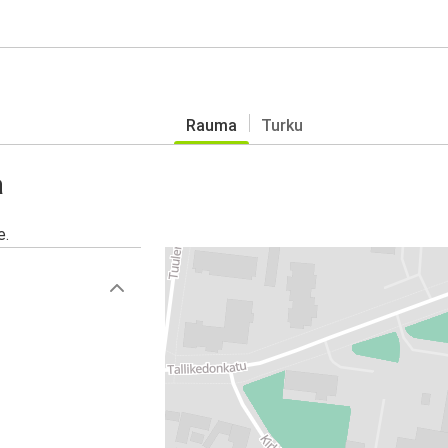
Rauma
Turku
a
e.