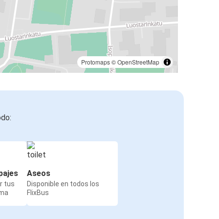
Protomaps
©
OpenStreetMap
odo:
pajes
Aseos
r tus
Disponible en todos los
rma
FlixBus