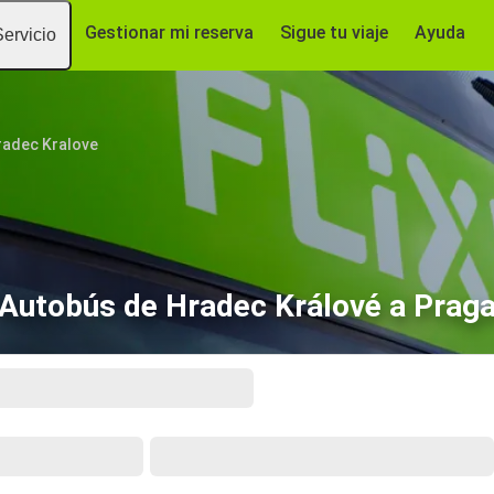
Gestionar mi reserva
Sigue tu viaje
Ayuda
Servicio
radec Kralove
Autobús de Hradec Králové a Prag