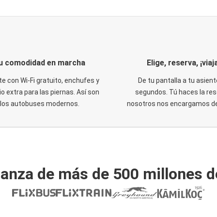
u comodidad en marcha
Elige, reserva, ¡viaja
te con Wi-Fi gratuito, enchufes y
De tu pantalla a tu asient
o extra para las piernas. Así son
segundos. Tú haces la res
los autobuses modernos.
nosotros nos encargamos del
ianza de más de 500 millones d