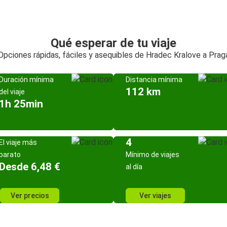
Qué esperar de tu viaje
Opciones rápidas, fáciles y asequibles de Hradec Kralove a Prag
Duración mínima
Distancia mínima
112 km
del viaje
1h 25min
4
El viaje más
barato
Mínimo de viajes
Desde 6,48 €
al día
Ver precios
Ver viajes