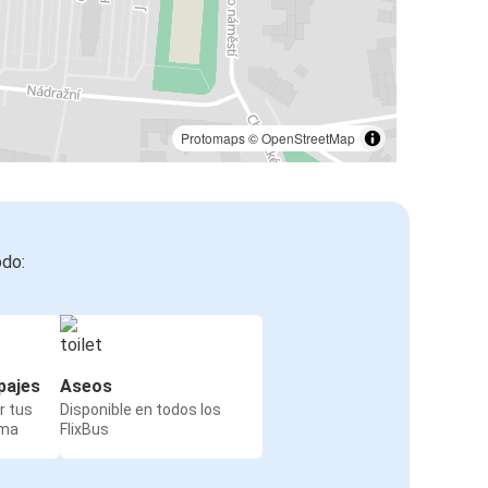
Protomaps
©
OpenStreetMap
odo:
pajes
Aseos
r tus
Disponible en todos los
rma
FlixBus