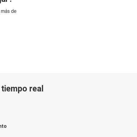
n más de
n tiempo real
nto