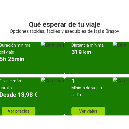
Qué esperar de tu viaje
Opciones rápidas, fáciles y asequibles de Iași a Brașov
Duración mínima
Distancia mínima
319 km
del viaje
5h 25min
1
El viaje más
barato
Mínimo de viajes
Desde 13,98 €
al día
Ver precios
Ver viajes