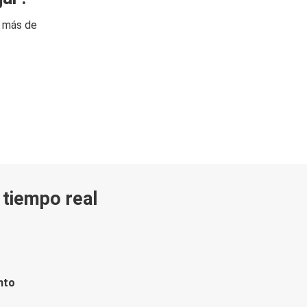
n más de
n tiempo real
nto