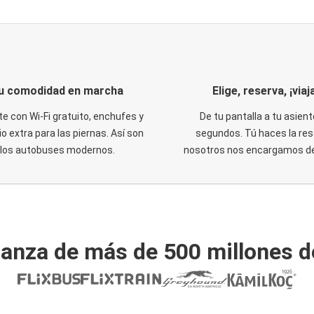
u comodidad en marcha
Elige, reserva, ¡viaja
te con Wi-Fi gratuito, enchufes y
De tu pantalla a tu asient
o extra para las piernas. Así son
segundos. Tú haces la res
los autobuses modernos.
nosotros nos encargamos del
ianza de más de 500 millones d