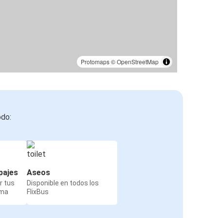
Protomaps
©
OpenStreetMap
odo:
pajes
Aseos
r tus
Disponible en todos los
rma
FlixBus