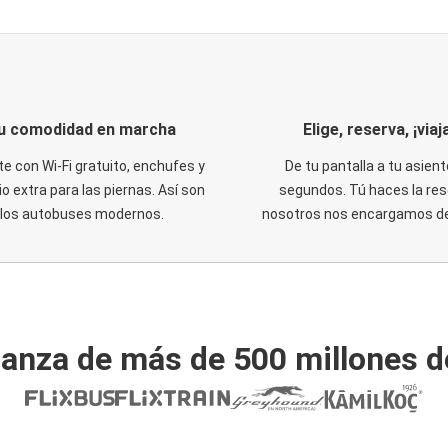
u comodidad en marcha
Elige, reserva, ¡viaja
te con Wi-Fi gratuito, enchufes y
De tu pantalla a tu asient
o extra para las piernas. Así son
segundos. Tú haces la res
los autobuses modernos.
nosotros nos encargamos del
ianza de más de 500 millones d