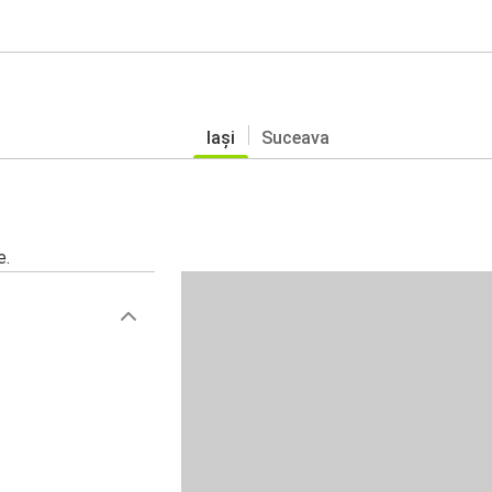
Iași
Suceava
e.