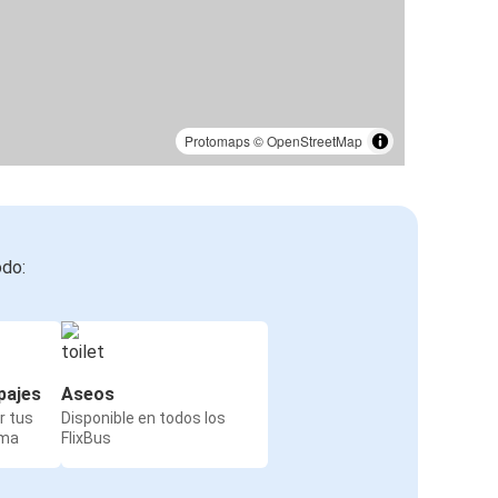
Protomaps
©
OpenStreetMap
odo:
pajes
Aseos
r tus
Disponible en todos los
rma
FlixBus