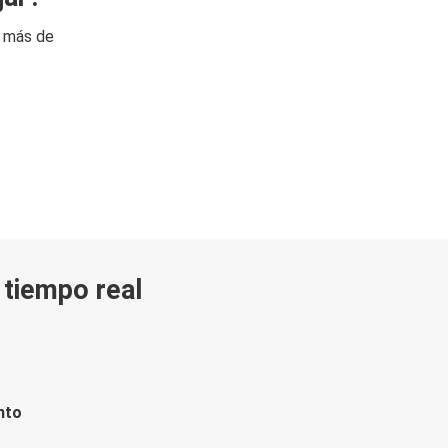
n más de
n tiempo real
nto