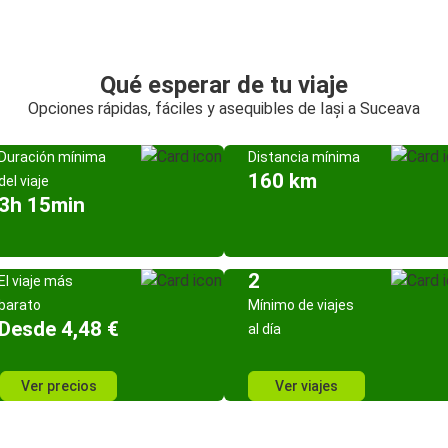
Qué esperar de tu viaje
Opciones rápidas, fáciles y asequibles de Iași a Suceava
Duración mínima
Distancia mínima
160 km
del viaje
3h 15min
2
El viaje más
barato
Mínimo de viajes
Desde 4,48 €
al día
Ver precios
Ver viajes